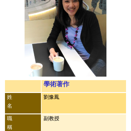
學術著作
姓
劉豫鳳
名
職
副教授
稱