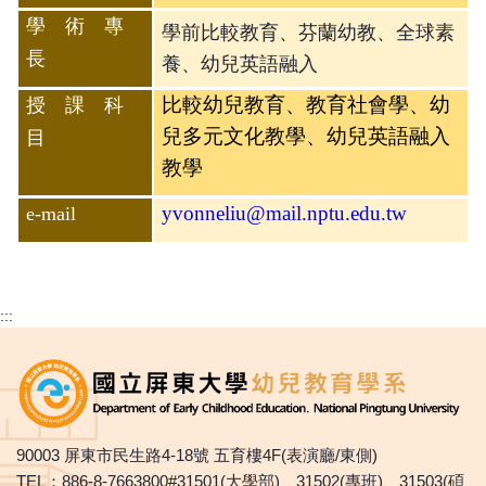
學 術 專
學前比較教育、芬蘭幼教、全球素
長
養、幼兒英語融入
比較幼兒教育、教育社會學、幼
授 課 科
兒多元文化教學、幼兒英語融入
目
教學
yvonneliu@mail.nptu.edu.tw
e-mail
:::
90003 屏東市民生路4-18號 五育樓4F(表演廳/東側)
TEL：886-8-7663800#31501(大學部)、31502(專班)、31503(碩