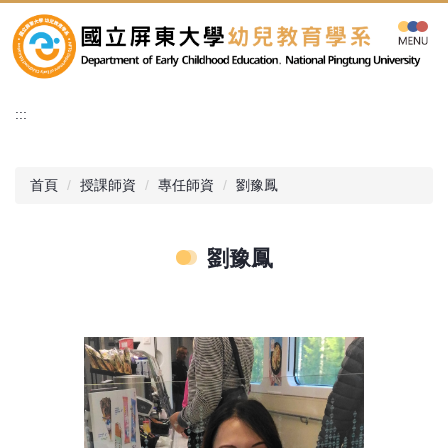
跳
到
主
要
內
:::
容
區
首頁
授課師資
專任師資
劉豫鳳
劉豫鳳