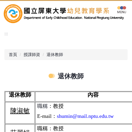
跳
到
主
要
內
:::
容
區
首頁
授課師資
退休教師
退休教師
退休教師
內容
職稱
：
教授
陳淑敏
E-mail
：
shumin@mail.nptu.edu.tw
職稱：教授