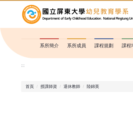
跳
到
主
要
內
容
區
系所簡介
系所成員
課程規劃
課程
:::
首頁
授課師資
退休教師
陸錦英