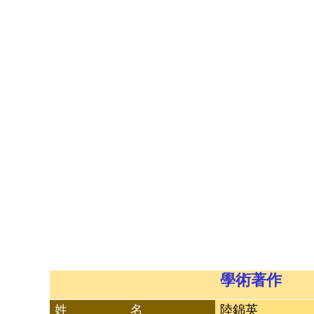
學術著作
姓 名
陸錦英