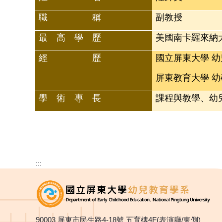
職 稱
副教授
最 高 學 歷
美國南卡羅來納
經 歷
國立屏東大學 幼
屏東教育大學 幼
學 術 專 長
課程與教學、幼
:::
90003 屏東市民生路4-18號 五育樓4F(表演廳/東側)