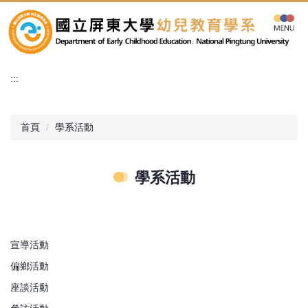
跳
到
主
要
內
:::
容
區
首頁
學系活動
學系活動
宣導活動
偏鄉活動
座談活動