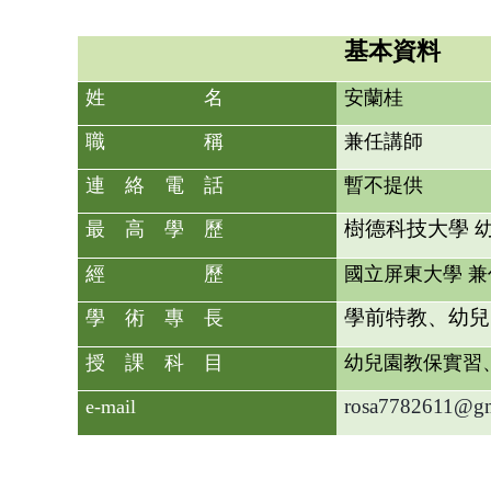
基本資料
姓 名
安蘭桂
職 稱
兼任講師
連 絡 電 話
暫不提供
樹德科技大學
最 高 學 歷
幼
經 歷
國立屏東大學 
學前特教、幼兒
學 術 專 長
授 課 科 目
幼兒園教保實習
rosa7782611@gm
e-mail