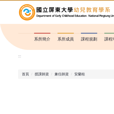
跳
到
主
要
內
容
區
系所簡介
系所成員
課程規劃
課程
:::
首頁
授課師資
兼任師資
安蘭桂