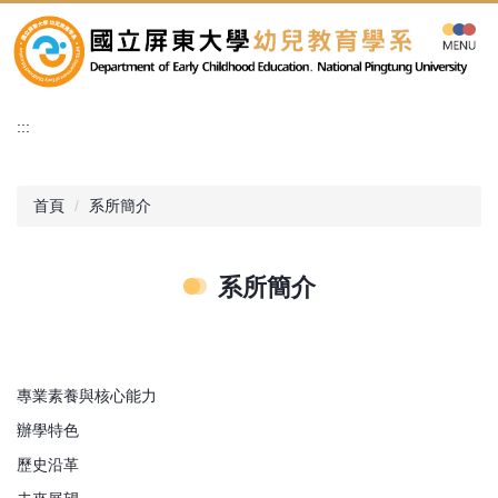
跳
到
主
要
內
:::
容
區
首頁
系所簡介
系所簡介
專業素養與核心能力
辦學特色
歷史沿革