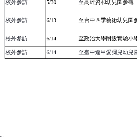
校
外參訪
5/30
至
高雄資和
幼兒園參觀
校外參訪
6/13
至台中四季藝術
幼兒園
校外參訪
6/14
至政治大學附設實驗小
校外參訪
6/14
至臺中逢甲愛彌兒幼兒
:::