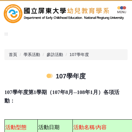
跳
到
主
要
內
:::
容
區
首頁
學系活動
參訪活動
107學年度
107學年度
107
學年度第1學期（107年8
月--108年1月）各項活
動：
活動型態
活動日期
活動名稱/內容