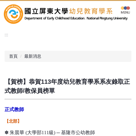
跳
到
主
要
內
:::
容
區
首頁
最新消息
【賀榜】恭賀113年度幼兒教育學系系友錄取正
式教師/教保員榜單
正式教師
【北部】
✽ 朱晨華 (大學部111級) ─ 基隆市公幼教師